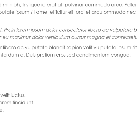
 mi nibh, tristique id erat at, pulvinar commodo arcu. Pe
lputate ipsum sit amet efficitur elit orci et arcu ommodo ne
 et. Proin lorem ipsum dolor consectetur libero ac vulputate bl
or eu maximus dolor vestibulum cursus magna et consectetu
libero ac vulputate blandit sapien velit vulputate ipsum sit
 interdum a. Duis pretium eros sed condimentum congue.
velit luctus.
orem tincidunt.
e.