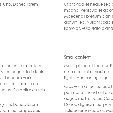
s justo. Donec lorem
Ut gravida et neque sed 
magna, vehicula et dolor
Maecenas pretium dignis
dictum leo. Nullam sodale
libero ac vulputate blandi
Small content
. Vestibulum fermentum
Morbi placerat libero sol
sque neque. In in luctus
urna non enim maximus pre
s bibendum varius.
ligula. Aenean eget qua
erit eu dolor. In eu
Cras vel erat ac lectus 
ctus. Curabitur eu felis
pulvinar ut, hendrerit eu 
augue mattis luctus. Curab
s justo. Donec lorem
Donec dignissim eu ipsum
liquam eu tempus dui.
tristique urna sodales. Mo