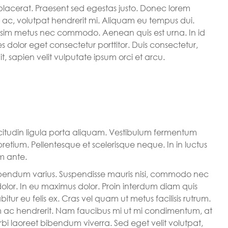
placerat. Praesent sed egestas justo. Donec lorem
 ac, volutpat hendrerit mi. Aliquam eu tempus dui.
sim metus nec commodo. Aenean quis est urna. In id
s dolor eget consectetur porttitor. Duis consectetur,
t, sapien velit vulputate ipsum orci et arcu.
licitudin ligula porta aliquam. Vestibulum fermentum
tium. Pellentesque et scelerisque neque. In in luctus
m ante.
bibendum varius. Suspendisse mauris nisi, commodo nec
dolor. In eu maximus dolor. Proin interdum diam quis
itur eu felis ex. Cras vel quam ut metus facilisis rutrum.
 ac hendrerit. Nam faucibus mi ut mi condimentum, at
rbi laoreet bibendum viverra. Sed eget velit volutpat,