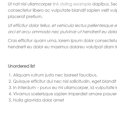
Ut nat nisl ullamcorper
link styling example
dapibus. Sed
consectetur libero ac vulputate blandit sapien velit vu
placerat pretium.
Ut efficitur dolor tellus, et vehicula lectus pellentesque
orci et arcu ommodo nec pulvinar ut hendrerit eu dol
Cras efficitur quam urna, lorem ipsum dolor consectetur 
hendrerit eu dolor eu maximus doloreu volutpat diam
Unordered list
Aliquam rutrum justo nec laoreet faucibus.
Quisque efficitur dui nec nisi sollicitudin, eget blandit 
In interdum – purus eu mi ullamcorper, id vulputate l
Vivamus scelerisque sapien imperdiet ornare posuer
Nulla glavrida dolor amet