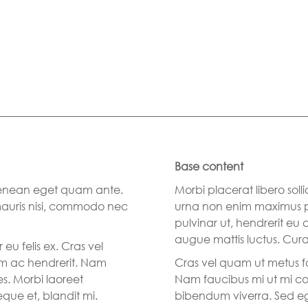
Base content
. Aenean eget quam ante.
Morbi placerat libero sol
mauris nisi, commodo nec
urna non enim maximus p
pulvinar ut, hendrerit eu 
augue mattis luctus. Curab
eu felis ex. Cras vel
sum ac hendrerit. Nam
Cras vel quam ut metus fa
s. Morbi laoreet
Nam faucibus mi ut mi con
que et, blandit mi.
bibendum viverra. Sed ege